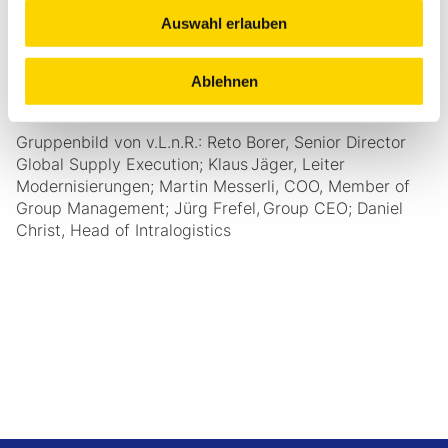
gleichzeitiger Sicherstellung der laufenden Prozesse.
Auswahl erlauben
Die räumliche Nähe beider Unternehmen in Laufen
sowie die langjährige Zusammenarbeit bilden eine
Ablehnen
solide Grundlage für die Projektrealisierung.
Gruppenbild von v.L.n.R.: Reto Borer, Senior Director
Global Supply Execution; Klaus Jäger, Leiter
Modernisierungen; Martin Messerli, COO, Member of
Group Management; Jürg Frefel, Group CEO; Daniel
Christ, Head of Intralogistics