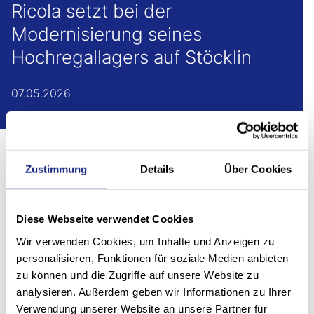
Ricola setzt bei der
Modernisierung seines
Hochregallagers auf Stöcklin
07.05.2026
Übersicht
Zustimmung
Details
Über Cookies
Diese Webseite verwendet Cookies
Langjährige Partnerschaft und
Wir verwenden Cookies, um Inhalte und Anzeigen zu
regionale Nähe als Grundlage für
personalisieren, Funktionen für soziale Medien anbieten
Retrofit-Projekt
zu können und die Zugriffe auf unsere Website zu
analysieren. Außerdem geben wir Informationen zu Ihrer
Die bestehende Anlage ist seit über 23 Jahren in
Verwendung unserer Website an unsere Partner für