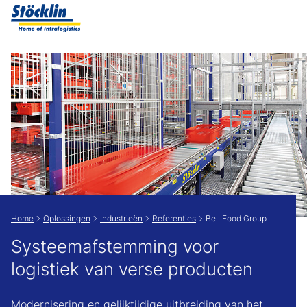
Show convenient version of this site
Don't show this message again
Home
Oplossingen
Industrieën
Referenties
Bell Food Group
Systeemafstemming voor
logistiek van verse producten
Modernisering en gelijktijdige uitbreiding van het