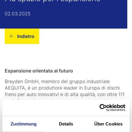
02.03.2025
Indietro
Espansione orientata al futuro
Breyden GmbH, membro del gruppo industriale
AEQUITA, è un produttore leader in Europa di dischi
freno per auto innovativi e di alta qualità, con oltre 111
anni di esperienza.
Per ampliare la propria capacità produttiva, l'azienda
sta attualmente espandendo la produzione nelle sue
fonderie e centri di lavorazione all'avanguardia a
Zustimmung
Details
Über Cookies
Breidenbach, in Germania. Nell'ambito di questa