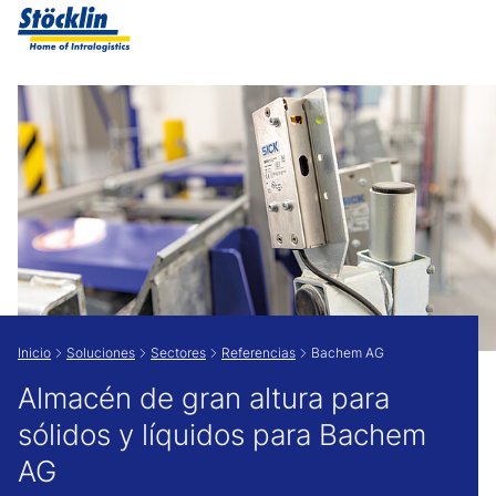
Show convenient version of this site
Don't show this message again
Inicio
Soluciones
Sectores
Referencias
Bachem AG
Almacén de gran altura para
sólidos y líquidos para Bachem
AG