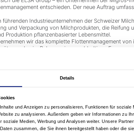
 sich die ELSA Group – ein Unternehmen der Migros-Ind
ttenmanagement entschieden. Der neue Auftrag umfasst
 führenden Industrieunternehmen der Schweizer Milchw
ellung und Verpackung von Milchprodukten, die Reifung
nd Produktion pflanzenbasierter Lebensmittel.
bernehmen wir das komplette Flottenmanagement von 
Geräte werden im Rahmen einer nachhaltigen Erneuerung
zt und gewartet. Ziel ist es, über die gesamte Laufzei
cherheit sicherzustellen – unterstützt durch ein ganzhe
Details
neuten Zuschlag war unter anderem unser wirtschaftl
r
Total Cost of Ownership (TCO)
. Unsere Betreuung 
ch langfristige Kosteneffizienz und hohe Verfügbarkei
Cookies
p.
nhalte und Anzeigen zu personalisieren, Funktionen für soziale
 partnerschaftliche Zusammenarbeit in den letzten zwölf
Website zu analysieren. Außerdem geben wir Informationen zu I
s Technik, Service und Kundenbetreuung aus einer Ha
r soziale Medien, Werbung und Analysen weiter. Unsere Partner
 schafft Vertrauen und Planungssicherheit für die ELS
 Daten zusammen, die Sie ihnen bereitgestellt haben oder die s