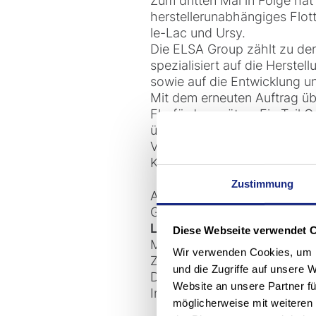
Zum dritten Mal in Folge hat
herstellerunabhängiges Flo
le-Lac und Ursy.
Die ELSA Group zählt zu den
spezialisiert auf die Herst
sowie auf die Entwicklung u
Mit dem erneuten Auftrag ü
Flurfördergeräten. Ein Teil 
übrigen gezielt instandgeset
Verfügbarkeit und Betriebssi
Konzept.
Zustimmung
Ausschlaggebend für den er
Gesamtkonzept im Sinne de
Lifetime Care
überzeugte dur
Diese Webseite verwendet 
Mehrwert für die ELSA Grou
Wir verwenden Cookies, um I
Zusätzlich spielte die enge,
und die Zugriffe auf unsere 
Die umfassende Betreuung au
Website an unsere Partner fü
Inhouse-Revisions-Werkstatt
möglicherweise mit weiteren