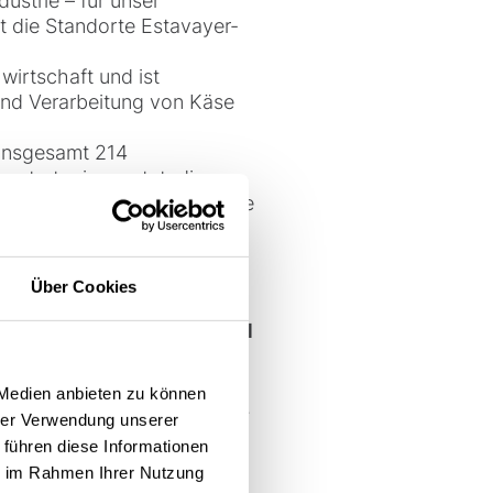
ustrie – für unser
 die Standorte Estavayer-
irtschaft und ist
 und Verarbeitung von Käse
insgesamt 214
sstrategie ersetzt, die
t von sechs Jahren eine hohe
itliches Full-Service-
Über Cookies
ich durchdachtes
nach dem Prinzip
TLC – Total
t – ein nachhaltiger
 Medien anbieten zu können
 Jahren eine zentrale Rolle.
hrer Verwendung unserer
nd inklusive unserer
 führen diese Informationen
A Group.
ie im Rahmen Ihrer Nutzung