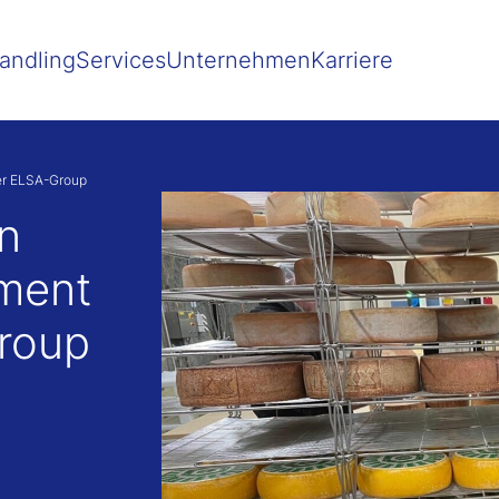
 besser passende Version dieser Seite
Diese Meldung nicht mehr 
andling
Services
Unternehmen
Karriere
er ELSA-Group
n
ment
roup