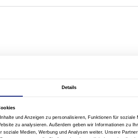
e Position für Deine persö
Details
twicklung
Cookies
ie Hand nehmen? Nutze die Chancen, deinen Beruf und S
rnen.
nhalte und Anzeigen zu personalisieren, Funktionen für soziale
Website zu analysieren. Außerdem geben wir Informationen zu I
(Anschreiben, Lebenslauf mit Foto, Schulzeugnisse de
r soziale Medien, Werbung und Analysen weiter. Unsere Partner