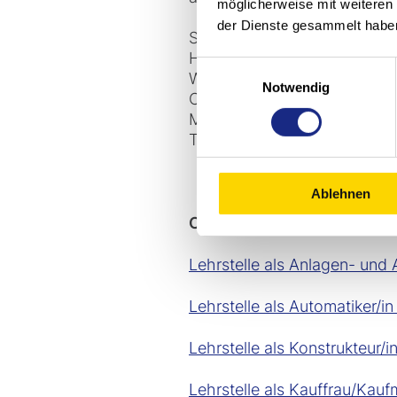
möglicherweise mit weiteren
der Dienste gesammelt habe
Stöcklin Logistik AG
Home of Intralogistics
Einwilligungsauswahl
Wahlenstrasse 161
Notwendig
CH-4242 Laufen
Mail: ausbildung@stoecklin
Tel +41 61 705 81 11
Ablehnen
Offene Lehrstellen 2027:
Lehrstelle als Anlagen- und
Lehrstelle als Automatiker/i
Lehrstelle als Konstrukteur/i
Lehrstelle als Kauffrau/Kau