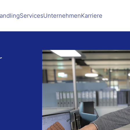
 besser passende Version dieser Seite
Diese Meldung nicht mehr 
andling
Services
Unternehmen
Karriere
r