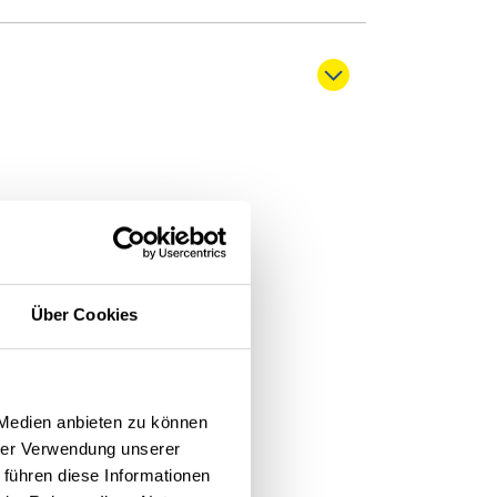
nliche und
Über Cookies
töcklin in einer
 Medien anbieten zu können
hrer Verwendung unserer
r letzten drei Schuljahre)
 führen diese Informationen