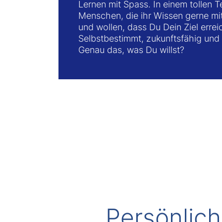
Lernen mit Spass. In einem tollen T
Menschen, die ihr Wissen gerne mit 
und wollen, dass Du Dein Ziel errei
Selbstbestimmt, zukunftsfähig und 
Genau das, was Du willst?
Persönlic