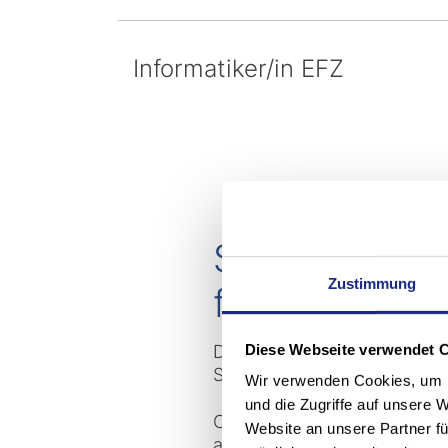
Informatiker/in EFZ
Stöcklin: Pol
Zustimmung
fachliche En
Diese Webseite verwendet 
Du willst deine Zukunft in d
Schnupperlehre kennenzule
Wir verwenden Cookies, um I
und die Zugriffe auf unsere 
Oder sende Deine Bewerbung 
Website an unsere Partner fü
an: