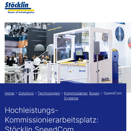
Zeige besser passende Version dieser Seite
Diese Meldung nicht mehr anzeigen
Home
Solutions
Technologien
Kommissionier
Boxen
SpeedCom
Systeme
Hochleistungs-
Kommissionierarbeitsplatz:
Stöcklin SpeedCom