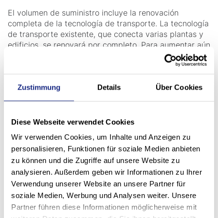
El volumen de suministro incluye la renovación
completa de la tecnología de transporte. La tecnología
de transporte existente, que conecta varias plantas y
edificios, se renovará por completo. Para aumentar aún
más la eficacia y el rendimiento de los flujos de
materiales, se integrarán nuevos carros de
transferencia y dispositivos de elevación (elevadores)
de alto rendimiento. El almacén, con nuestros cinco
Zustimmung
Details
Über Cookies
transelevadores MASTer y unos 8.200 espacios para
palés, se renovará por completo. Cuatro de los
transelevadores se modernizarán desde el punto de
Diese Webseite verwendet Cookies
vista de la tecnología de control y se pondrán al nivel
Wir verwenden Cookies, um Inhalte und Anzeigen zu
más reciente. El quinto transelevador será sustituido
personalisieren, Funktionen für soziale Medien anbieten
por nuestra MASTer 2024 de alto rendimiento. Este
zu können und die Zugriffe auf unsere Website zu
nuevo transelevador se instalará a través de una
analysieren. Außerdem geben wir Informationen zu Ihrer
abertura existente en el techo. Este proceso especial
de inserción requiere conocimientos técnicos y
Verwendung unserer Website an unsere Partner für
experiencia especiales, que Stöcklin ha demostrado
soziale Medien, Werbung und Analysen weiter. Unsere
con éxito en varios proyectos de modernización, por
Partner führen diese Informationen möglicherweise mit
ejemplo en Miele y Arvato.