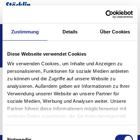
Select a
EN
Show convenient version of this site
Zustimmung
Details
Über Cookies
Home
Career
Don't show this message again
Career
Diese Webseite verwendet Cookies
Wir verwenden Cookies, um Inhalte und Anzeigen zu
personalisieren, Funktionen für soziale Medien anbieten
zu können und die Zugriffe auf unsere Website zu
analysieren. Außerdem geben wir Informationen zu Ihrer
Verwendung unserer Website an unsere Partner für
Stöcklin as an employer
Inside Stöcklin
soziale Medien, Werbung und Analysen weiter. Unsere
Apprenticeship & training
Partner führen diese Informationen möglicherweise mit
Jobs
weiteren Daten zusammen, die Sie ihnen bereitgestellt
haben oder die sie im Rahmen Ihrer Nutzung der Dienste
gesammelt haben.
Einwilligungsauswahl
Notwendig