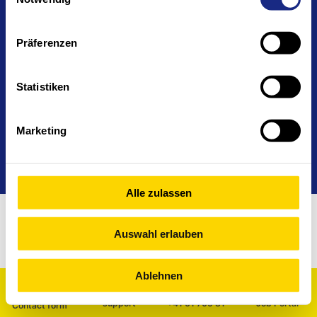
Head office and branches
Cookie Declaration
Imprint
Privacy policy
24/7 support
Präferenzen
Statistiken
Marketing
Alle zulassen
Auswahl erlauben
Ablehnen
support
+41 61 705 81
Job Portal
Contact form