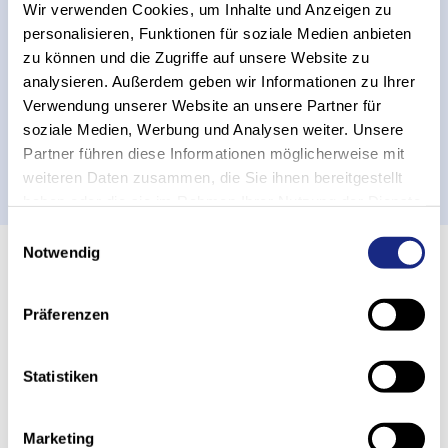
Modernizzazione per una maggiore
Wir verwenden Cookies, um Inhalte und Anzeigen zu
sicurezza futura attraverso
personalisieren, Funktionen für soziale Medien anbieten
zu können und die Zugriffe auf unsere Website zu
l'automazione
analysieren. Außerdem geben wir Informationen zu Ihrer
Modernizzazione presso Rittal: undici trasloelevatori
Verwendung unserer Website an unsere Partner für
per una maggiore sicurezza futura grazie
soziale Medien, Werbung und Analysen weiter. Unsere
all'automazione e alla digitalizzazione
Partner führen diese Informationen möglicherweise mit
All'articolo
weiteren Daten zusammen, die Sie ihnen bereitgestellt
haben oder die sie im Rahmen Ihrer Nutzung der Dienste
gesammelt haben.
Einwilligungsauswahl
Notwendig
18.11.2025
La mia giornata da Stöcklin – Uno
Präferenzen
sguardo dietro le quinte della “Home
of Intralogistics”
Statistiken
Giovedì scorso abbiamo avuto il piacere di accogliere
dieci studenti curiosi alla nostra giornata dedicata al
Marketing
futuro presso l’Home of Intralogistics.