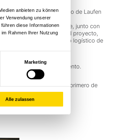
 Medien anbieten zu können
n nuestro Centro Tecnológico de Laufen
hrer Verwendung unserer
 führen diese Informationen
r y el sistema de transporte, junto con
ie im Rahmen Ihrer Nutzung
sto nos da tranquilidad en el proyecto,
selevador a nuestro centro logístico de
Marketing
actoria en pleno funcionamiento.
n en el centro logístico del primero de
porte.
Alle zulassen