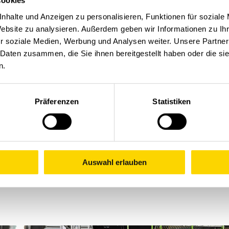
ológico de Stöcklin
Cookies
nhalte und Anzeigen zu personalisieren, Funktionen für soziale
na
Hermes Fulfilment GmbH
, hemos llevado a cabo e
Website zu analysieren. Außerdem geben wir Informationen zu I
rica (FAT)
r soziale Medien, Werbung und Analysen weiter. Unsere Partner
 oportunidad para evaluar de antemano el transelevado
 Daten zusammen, die Sie ihnen bereitgestellt haben oder die s
es que posteriormente trabajarán con la instalación. E
era en diciembre, cuando se incorpore el primer tran
n.
 funcionamiento».
rtes
Präferenzen
Statistiken
tes: sientan las bases para una implementación satisf
 antes de que, en diciembre, esté prevista la instalació
ncluidos el sistema de control y la tecnología de trans
Auswahl erlauben