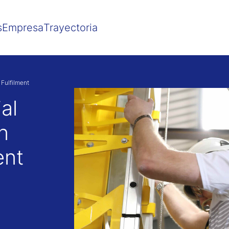
Show convenient version of this site
Don't show this message agai
s
Empresa
Trayectoria
 Fulfilment
al
n
ent