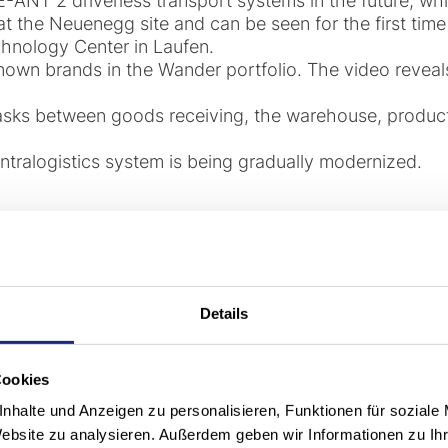
-ANT 2 driverless transport systems in the future, wh
t the Neuenegg site and can be seen for the first time 
chnology Center in Laufen.
own brands in the Wander portfolio. The video revea
asks between goods receiving, the warehouse, product
g intralogistics system is being gradually modernized.
tine, you can’t do it better. But you can do it longe
Details
Cookies
nhalte und Anzeigen zu personalisieren, Funktionen für soziale
Website zu analysieren. Außerdem geben wir Informationen zu I