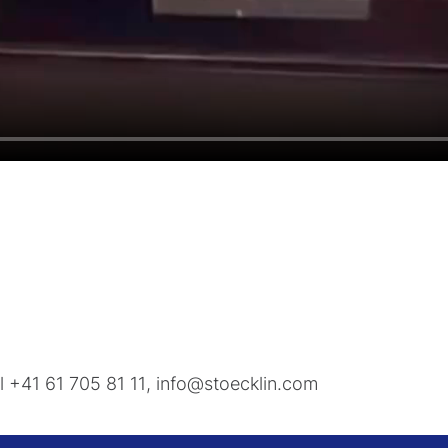
el
+41 61 705 81 11
,
info
stoecklin
com