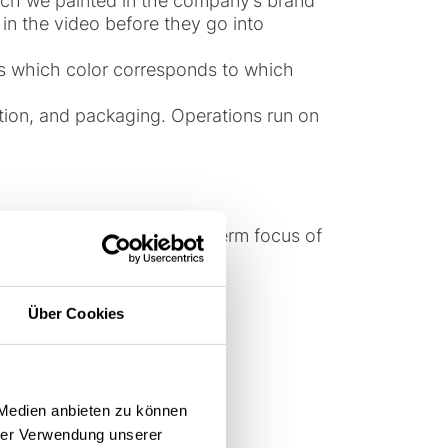
ich we painted in the company’s brand
in the video before they go into
ls which color corresponds to which
ion, and packaging. Operations run on
r.”—underscores the long-term focus of
Über Cookies
 Medien anbieten zu können
hrer Verwendung unserer