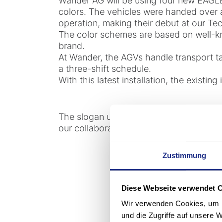
Wander AG will be using four new EAGLE
colors. The vehicles were handed over a
operation, making their debut at our Te
The color schemes are based on well-kn
brand.
At Wander, the AGVs handle transport t
a three-shift schedule.
With this latest installation, the existin
The slogan used by Wander—“With Ovomal
our collaboration.
Zustimmung
Diese Webseite verwendet 
Wir verwenden Cookies, um I
und die Zugriffe auf unsere 