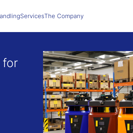
Show convenient version of this site
Don't show this message agai
andling
Services
The Company
for