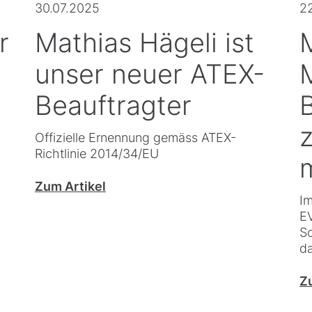
30.07.2025
2
r
Mathias Hägeli ist
M
unser neuer ATEX-
Beauftragter
Offizielle Ernennung gemäss ATEX-
Richtlinie 2014/34/EU
Zum Artikel
Im
EV
Sc
da
Z