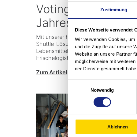
Voting „Projekt de
Zustimmung
Jahres“
Diese Webseite verwendet 
Mit unserer hochautomatisierten FSP-
Wir verwenden Cookies, um I
Shuttle-Lösung hebt der grösste
und die Zugriffe auf unsere 
Lebensmittelhändler Luxemburgs seine
Website an unsere Partner fü
Frischelogistik auf ein neues Niveau.
möglicherweise mit weiteren
der Dienste gesammelt habe
Zum Artikel
Einwilligungsauswahl
Notwendig
Ablehnen