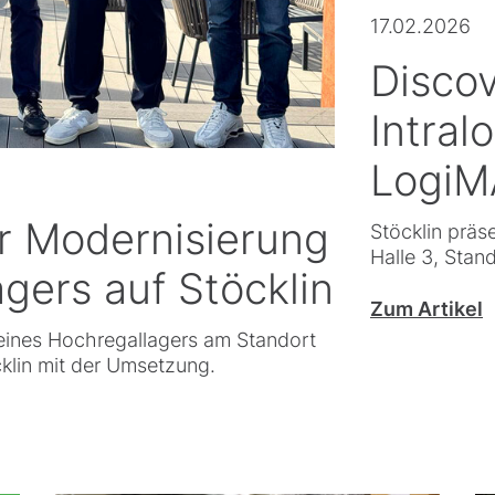
17.02.2026
Disco
Intral
LogiM
er Modernisierung
Stöcklin präs
Halle 3, Stan
gers auf Stöcklin
Zum Artikel
seines Hochregallagers am Standort
klin mit der Umsetzung.