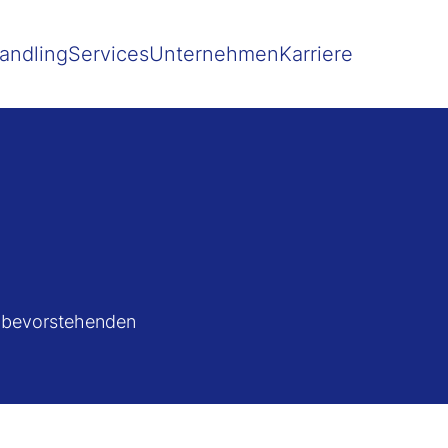
 besser passende Version dieser Seite
Diese Meldung nicht mehr 
andling
Services
Unternehmen
Karriere
e bevorstehenden