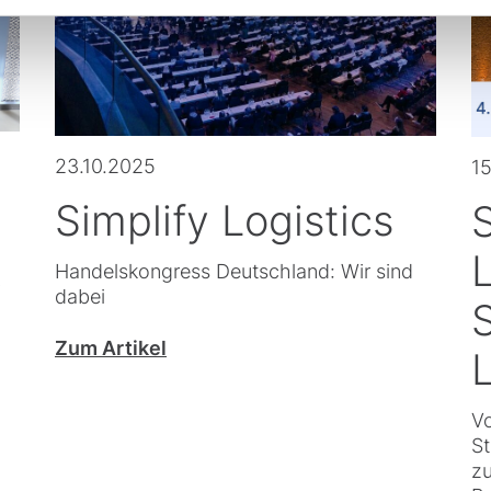
23.10.2025
15
Simplify Logistics
k
L
Handelskongress Deutschland: Wir sind
dabei
S
Zum Artikel
L
Vo
St
zu