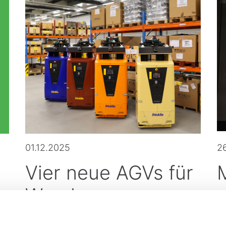
01.12.2025
26
Vier neue AGVs für
g
Wander
Im Markenlook ausgeliefert