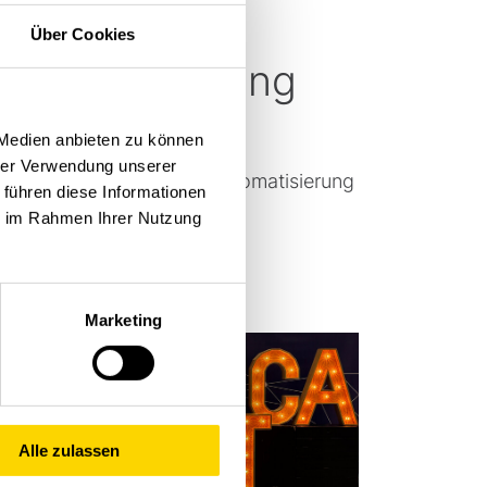
durch
Über Cookies
Automatisierung
dernisierung bei Rittal: Elf
 Medien anbieten zu können
galbediengeräte für mehr
hrer Verwendung unserer
kunftssicherheit durch Automatisierung
 führen diese Informationen
d Digitalisierung
ie im Rahmen Ihrer Nutzung
um Artikel
Marketing
Alle zulassen